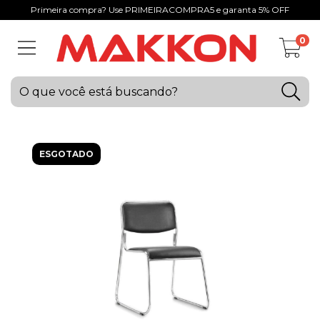
Primeira compra? Use PRIMEIRACOMPRA5 e garanta 5% OFF
0
ESGOTADO