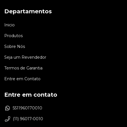
R$3.657,00
R
R$4.993,00
Departamentos
R$3.291,30
com
Pix
R$4.313,
6
x de
R$609,50
sem juros
6
x de
R$798
Inicio
Produtos
Sobre Nós
Seja um Revendedor
Termos de Garantia
Entre em Contato
Entre em contato
5511960170010
(11) 96017-0010