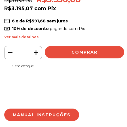
R$3.698,00
R$3.195,07
com
Pix
6
x de
R$591,68
sem juros
10% de desconto
pagando com Pix
Ver mais detalhes
5
em estoque
Meios de envio
ALTERAR CEP
Entregas para o CEP:
CALCULAR
Faça login
e use seus dados de entrega
Não sei meu CEP