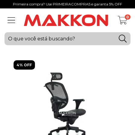
Primeira compra? Use PRIMEIRACOMPRA5 e garanta 5% OFF
0
4% OFF