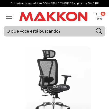
Primeira compra? Use PRIMEIRACOMPRA5 e garanta 5% OFF
0