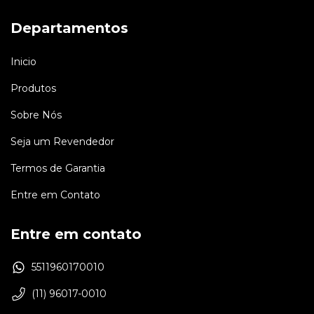
R$764,42
R$1.2
Departamentos
R$687,98
com
Pix
R$1.169,
6
x de
R$127,40
sem juros
6
x de
R$216
Inicio
Produtos
Sobre Nós
Seja um Revendedor
Termos de Garantia
Entre em Contato
Entre em contato
5511960170010
(11) 96017-0010