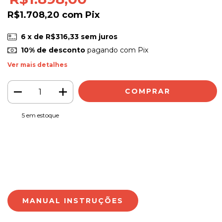
R$1.708,20
com
Pix
6
x de
R$316,33
sem juros
10% de desconto
pagando com Pix
Ver mais detalhes
5
em estoque
Meios de envio
ALTERAR CEP
Entregas para o CEP:
CALCULAR
Faça login
e use seus dados de entrega
Não sei meu CEP