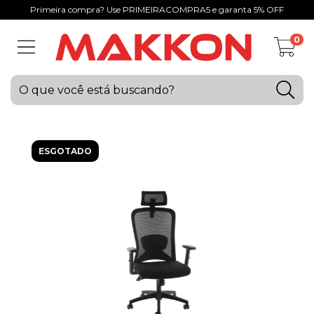
Primeira compra? Use PRIMEIRACOMPRA5 e garanta 5% OFF
0
ESGOTADO