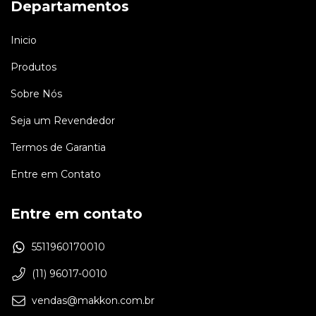
Departamentos
R$615,60
com
Pix
R$584,1
6
x de
R$114,00
sem juros
6
x de
R$108
Inicio
Produtos
Sobre Nós
Seja um Revendedor
Termos de Garantia
Entre em Contato
Entre em contato
5511960170010
(11) 96017-0010
vendas@makkon.com.br